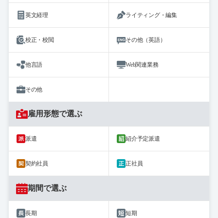
英文経理
ライティング・編集
校正・校閲
その他（英語）
他言語
Web関連業務
その他
雇用形態で選ぶ
派遣
紹介予定派遣
契約社員
正社員
期間で選ぶ
長期
短期