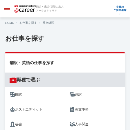
翻訳・通訳×英語の求人
企業の
ご担当者様
アーク＠キャリア
HOME
お仕事を探す
英文経理
お仕事を探す
翻訳・英語の仕事を探す
職種で選ぶ
翻訳
通訳
ポストエディット
英文事務
秘書
人事関連