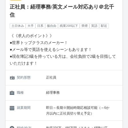
正社員：経理事務/英文メール対応あり＠北千
住
土日休み
大手
日系
服自由
残業20H以下
禁煙
英語
駅近
《《求人のポイント》》
●世界トップクラスのメーカー！
●メール等で英語を使えるシーンもあります！
●現在簿記3級を持っている方は、会社負担で2級を目指して
いただけます！
契約形態
正社員
職種
経理事務
就業期間
即日～長期※開始時期応相談可能（～6か
月以内に正社員切り替え予定）