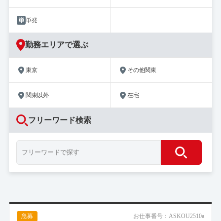
単発
勤務エリアで選ぶ
東京
その他関東
関東以外
在宅
フリーワード検索
急募
お仕事番号：ASKOU2510a