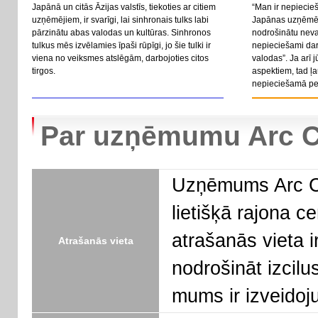
Japānā un citās Āzijas valstīs, tiekoties ar citiem
“Man ir nepiecieš
uzņēmējiem, ir svarīgi, lai sinhronais tulks labi
Japānas uzņēmēj
pārzinātu abas valodas un kultūras. Sinhronos
nodrošinātu neva
tulkus mēs izvēlamies īpaši rūpīgi, jo šie tulki ir
nepieciešami dar
viena no veiksmes atslēgām, darbojoties citos
valodas”. Ja arī 
tirgos.
aspektiem, tad ļ
nepieciešamā per
Par uzņēmumu Arc 
Uzņēmums Arc Co
lietišķā rajona 
atrašanās vieta i
Atrašanās vieta
nodrošināt izcil
mums ir izveidoju