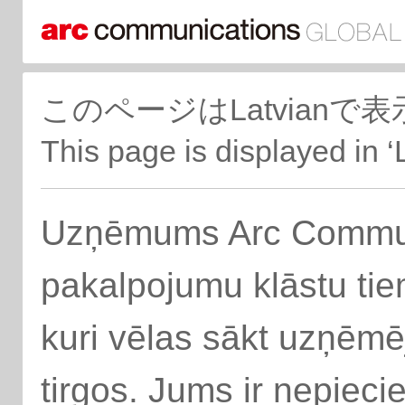
このページはLatvian
This page is displayed in ‘
Uzņēmums Arc Communi
pakalpojumu klāstu t
kuri vēlas sākt uzņēmē
tirgos. Jums ir nepiec