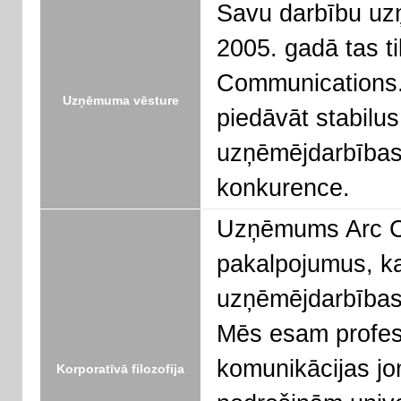
Savu darbību uz
2005. gadā tas t
Communications.
Uzņēmuma vēsture
piedāvāt stabilu
uzņēmējdarbības 
konkurence.
Uzņēmums Arc C
pakalpojumus, kas 
uzņēmējdarbības
Mēs esam profes
komunikācijas jo
Korporatīvā filozofija