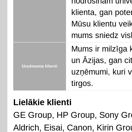
nodrošinām unive
klienta, gan pote
Mūsu klientu vei
mums sniedz visl
Mums ir milzīga 
un Āzijas, gan c
Uzņēmuma klienti
uzņēmumi, kuri v
tirgos.
Lielākie klienti
GE Group, HP Group, Sony Gro
Aldrich, Eisai, Canon, Kirin Gr