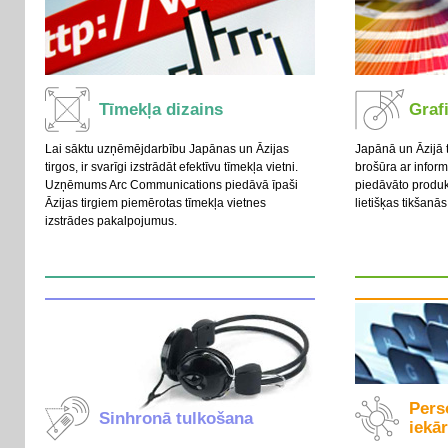
Tīmekļa dizains
Graf
Lai sāktu uzņēmējdarbību Japānas un Āzijas
Japānā un Āzijā t
tirgos, ir svarīgi izstrādāt efektīvu tīmekļa vietni.
brošūra ar infor
Uzņēmums Arc Communications piedāvā īpaši
piedāvāto produk
Āzijas tirgiem piemērotas tīmekļa vietnes
lietišķas tikšanās
izstrādes pakalpojumus.
Pers
Sinhronā tulkošana
iekā