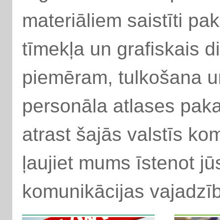
materiāliem saistīti p
tīmekļa un grafiskais d
piemēram, tulkošana un
personāla atlases paka
atrast šajās valstīs k
ļaujiet mums īstenot 
komunikācijas vajadzī