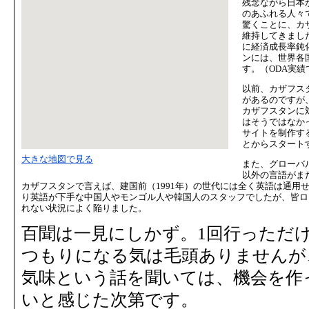
残念ながら日本
のあふれる人々
驚くことに、カザ
維持してきまし
に経済成長率鈍
ンには、世界各
す。（ODA実
以前、カザフスタ
があるのですが
カザフスタンに
はそうではなか
サイトを制作す
とからスタート
大きな地図で見る
また、グローバ
以外の言語がま
カザフスタンで言えば、建国前（1991年）の世代には全く英語は通用
り英語が下手な中国人やモンゴル人や韓国人のスタッフでしたが、皆ロ
れない状況によく陥りました。
百聞は一見にしかず。1回行っただ
つもりになる気は毛頭ありませんが
気味という話を聞いては、機会を作
いと感じた次第です。