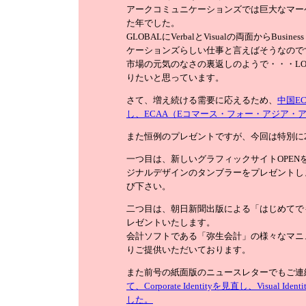
アークコミュニケーションズでは巨大なマー
た年でした。
GLOBALにVerbalとVisualの両面からBusin
ケーションズらしい仕事と言えばそうなので
市場の元気のなさの裏返しのようで・・・LOC
りたいと思っています。
さて、増え続ける需要に応えるため、
中国E
し、ECAA（Eコマース・フォー・アジア・
また恒例のプレゼントですが、今回は特別に
一つ目は、新しいグラフィックサイトOPE
ジナルデザインのタンブラーをプレゼントし
び下さい。
二つ目は、朝日新聞出版による「はじめてで
レゼントいたします。
会計ソフトである「弥生会計」の様々なマニ
りご提供いただいております。
また前号の紙面版のニュースレターでもご連
て、Corporate Identityを見直し、Visu
した。