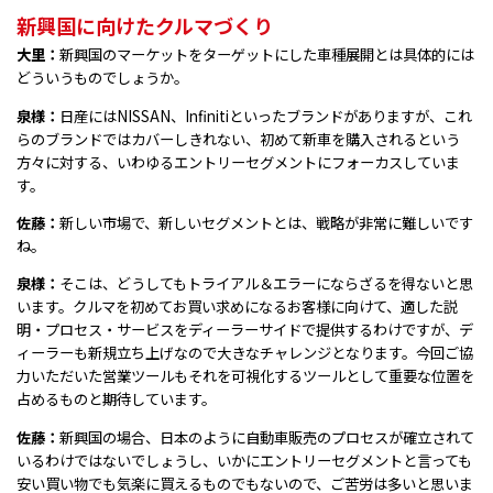
新興国に向けたクルマづくり
大里：
新興国のマーケットをターゲットにした車種展開とは具体的には
どういうものでしょうか。
泉様：
日産にはNISSAN、Infinitiといったブランドがありますが、これ
らのブランドではカバーしきれない、初めて新車を購入されるという
方々に対する、いわゆるエントリーセグメントにフォーカスしていま
す。
佐藤：
新しい市場で、新しいセグメントとは、戦略が非常に難しいです
ね。
泉様：
そこは、どうしてもトライアル＆エラーにならざるを得ないと思
います。クルマを初めてお買い求めになるお客様に向けて、適した説
明・プロセス・サービスをディーラーサイドで提供するわけですが、デ
ィーラーも新規立ち上げなので大きなチャレンジとなります。今回ご協
力いただいた営業ツールもそれを可視化するツールとして重要な位置を
占めるものと期待しています。
佐藤：
新興国の場合、日本のように自動車販売のプロセスが確立されて
いるわけではないでしょうし、いかにエントリーセグメントと言っても
安い買い物でも気楽に買えるものでもないので、ご苦労は多いと思いま