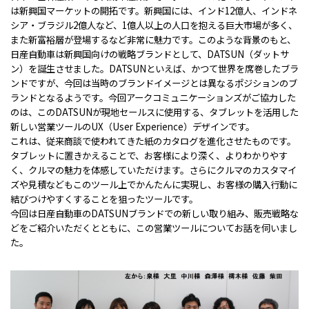
は新興国マーケットの開拓です。新興国には、インド12億人、インドネ
シア・ブラジル2億人など、1億人以上の人口を抱える巨大市場が多く、
また新富裕層が登場するなど非常に魅力です。このような背景のもと、
日産自動車は新興国向けの戦略ブランドとして、DATSUN（ダットサ
ン）を誕生させました。DATSUNといえば、かつて世界を席巻したブラ
ンドですが、今回は当時のブランドイメージとは異なるポジションのブ
ランドとなるようです。今回アークコミュニケーションズがご協力した
のは、このDATSUNが現地セールスに使用する、タブレットを活用した
新しい営業ツールのUX（User Experience）デザインです。
これは、従来商談で使われてきた紙のカタログを進化させたものです。
タブレットに置きかえることで、お客様により深く、よりわかりやす
く、クルマの魅力を体感していただけます。さらにクルマのカスタマイ
ズや見積などもこのツール上でかんたんに実現し、お客様の購入行動に
結びつけやすくすることを狙ったツールです。
今回は日産自動車のDATSUNブランドでの新しい取り組み、販売戦略な
どをご紹介いただくとともに、この営業ツールについてお話を伺いまし
た。