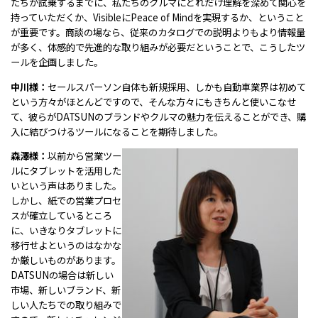
たちが試乗するまでに、私たちのクルマにどれだけ理解を深めて関心を
持っていただくか、VisibleにPeace of Mindを実現するか、ということ
が重要です。商談の場なら、従来のカタログでの説明よりもより情報量
が多く、体感的で先進的な取り組みが必要だということで、こうしたツ
ールを企画しました。
中川様：
セールスパーソン自体も新規採用、しかも自動車業界は初めて
という方々がほとんどですので、そんな方々にもきちんと使いこなせ
て、彼らがDATSUNのブランドやクルマの魅力を伝えることができ、購
入に結びつけるツールになることを期待しました。
森澤様：
以前から営業ツー
ルにタブレットを活用した
いという声はありました。
しかし、紙での営業プロセ
スが確立しているところ
に、いきなりタブレットに
移行せよというのはなかな
か厳しいものがあります。
DATSUNの場合は新しい
市場、新しいブランド、新
しい人たちでの取り組みで