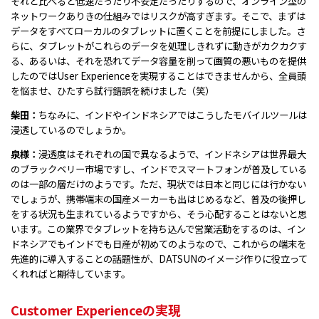
それと比べると低速だったり不安定だったりするので、オンライン型の
ネットワークありきの仕組みではリスクが高すぎます。そこで、まずは
データをすべてローカルのタブレットに置くことを前提にしました。さ
らに、タブレットがこれらのデータを処理しきれずに動きがカクカクす
る、あるいは、それを恐れてデータ容量を削って画質の悪いものを提供
したのではUser Experienceを実現することはできませんから、全員頭
を悩ませ、ひたすら試行錯誤を続けました（笑）
柴田：
ちなみに、インドやインドネシアではこうしたモバイルツールは
浸透しているのでしょうか。
泉様：
浸透度はそれぞれの国で異なるようで、インドネシアは世界最大
のブラックベリー市場ですし、インドでスマートフォンが普及している
のは一部の層だけのようです。ただ、現状では日本と同じには行かない
でしょうが、携帯端末の国産メーカーも出はじめるなど、普及の後押し
をする状況も生まれているようですから、そう心配することはないと思
います。この業界でタブレットを持ち込んで営業活動をするのは、イン
ドネシアでもインドでも日産が初めてのようなので、これからの端末を
先進的に導入することの話題性が、DATSUNのイメージ作りに役立って
くれればと期待しています。
Customer Experienceの実現