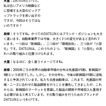
大里：
DATSUNというと、
私は古いアメリカ映画など
に登場する大型のピックア
ップトラックを思い出すの
ですが、今回はそうではな
いのですか？
泉様：
そうですね。かつてのDATSUNとはブランド・ポジションも大き
く違います。自動車業界では今後、大きく3つの変化があると言われて
います。一つ目は「新興国」、二つ目が「環境技術」、三つ目が「小型
化」です。DATSUNは、このうちの２つ、「新興国」と「小型化」の流
れへの取り組みと位置づけられます。
大里：
なるほど、全く違うイメージですね。
泉様：
2000年ごろの世界の自動車市場の分布は先進国が6割、新興国が
4割という状況でした。しかし、その分布も、今後は新興国が6割に逆転
すると予測されています。私たち日産自動車は、これまで、先進国の市
場・ニーズに合わせた製品開発を行うことを優先してきましたが、これ
からは、新興国のマーケットを意識した製品の開発や市場投入も重視す
る必要があると考えています。その取り組みを行うためのブランドが
DATSUNというわけです。