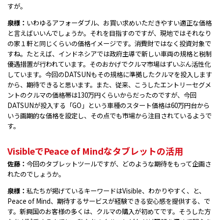
すが。
泉様：
いわゆるアフォーダブル、お買い求めいただきやすい適正な価格
と言えばいいんでしょうか。それを目指すのですが、現地ではそれなり
の家１軒と同じくらいの価格イメージです。消費財ではなく投資対象で
すね。たとえば、インドネシアでは政府主導で新しい車両の規格と税制
優遇措置が行われています。そのおかげでクルマ市場はずいぶん活性化
しています。今回のDATSUNもその規格に準拠したクルマを投入します
から、期待できると思います。また、従来、こうしたエントリーセグメ
ントのクルマの価格帯は130万円くらいからだったのですが、今回
DATSUNが投入する「GO」という車種のスタート価格は60万円台から
いう画期的な価格を設定し、その点でも市場から注目されているようで
す。
VisibleでPeace of Mindなタブレットの活用
佐藤：
今回のタブレットツールですが、どのような期待をもって企画さ
れたのでしょうか。
泉様：
私たちが掲げているキーワードはVisible、わかりやすく、と、
Peace of Mind、期待するサービスが経験できる安心感を提供する、で
す。新興国のお客様の多くは、クルマの購入が初めてです。そうした方