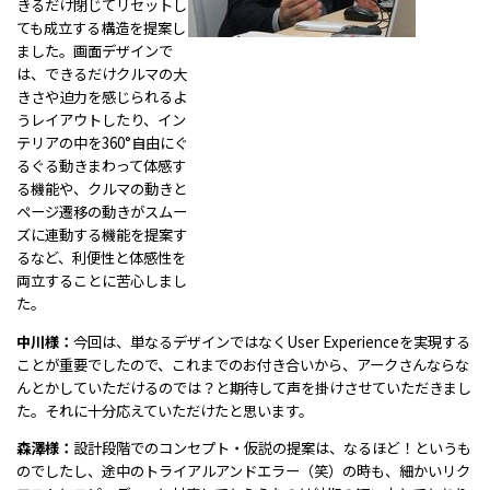
きるだけ閉じてリセットし
ても成立する構造を提案し
ました。画面デザインで
は、できるだけクルマの大
きさや迫力を感じられるよ
うレイアウトしたり、イン
テリアの中を360°自由にぐ
るぐる動きまわって体感す
る機能や、クルマの動きと
ページ遷移の動きがスムー
ズに連動する機能を提案す
るなど、利便性と体感性を
両立することに苦心しまし
た。
中川様：
今回は、単なるデザインではなくUser Experienceを実現する
ことが重要でしたので、これまでのお付き合いから、アークさんならな
んとかしていただけるのでは？と期待して声を掛けさせていただきまし
た。それに十分応えていただけたと思います。
森澤様：
設計段階でのコンセプト・仮説の提案は、なるほど！というも
のでしたし、途中のトライアルアンドエラー（笑）の時も、細かいリク