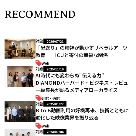
RECOMMEND
対談
2026/07/21
「恩送り」の精神が動かすリベラルアーツ
教育──ICUと寄付の幸福な関係
Web
対談
2025/11/19
AI時代にも変わらぬ"伝える力"
――DIAMONDハーバード・ビジネス・レビュ
ー編集長が語るメディアローカライズ
翻訳・通訳
対談
2025/01/22
B to B動画利用の好機再来、技術とともに
進化した映像業界を振り返る
Web
対談
2024/07/04