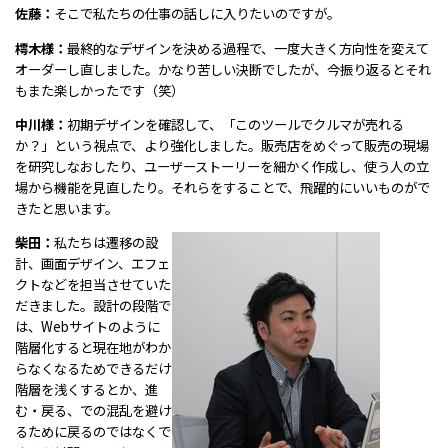
佐藤：
そこで私たちの仕事の話しに入りたいのですが。
樗木様：
最終的なデザインを決める過程で、一度大きく方向性を変えて
オーダーし直しました。かなり苦しい決断でしたが、今振り返るとそれ
もまた楽しかったです（笑）
中川様：
初期デザインを確認して、「このツールでクルマが売れる
か？」という視点で、より強化しました。販売店をめぐって販売の現場
を研究しなおしたり、ユーザーストーリーを細かく作成し、使う人の立
場から機能を見直したり。それらをすることで、飛躍的にいいものがで
きたと思います。
柴田：
私たちは遷移の設
計、画面デザイン、エフェ
クトなどを担当させていた
だきました。設計の段階で
は、Webサイトのように
階層化すると現在地がわか
らなくなるためできるだけ
階層を浅くするとか、進
む・戻る、での混乱を避け
るために戻るのではなくで