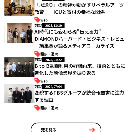
「恩送り」の精神が動かすリベラルアーツ
教育──ICUと寄付の幸福な関係
Web
対談
2025/11/19
AI時代にも変わらぬ"伝える力"
――DIAMONDハーバード・ビジネス・レビュ
ー編集長が語るメディアローカライズ
翻訳・通訳
対談
2025/01/22
B to B動画利用の好機再来、技術とともに
進化した映像業界を振り返る
Web
対談
2024/07/04
変貌するTBSグループが統合報告書に注力
する理由
翻訳・通訳
一覧を見る