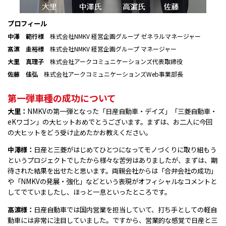
プロフィール
中澤 範行様
株式会社NMKV 経営企画グループ ゼネラルマネージャー
髙濵 圭裕様
株式会社NMKV 経営企画グループ マネージャー
大里 真理子
株式会社アークコミュニケーションズ代表取締役
佐藤 佳弘
株式会社アークコミュニケーションズWeb事業部長
第一弾車種の成功について
大里：
NMKVの第一弾となった「日産自動車・デイズ」「三菱自動車・
eKワゴン」の大ヒットおめでとうございます。まずは、お二人に今回
の大ヒットをどう受け止めたかお教えください。
中澤様：
日産と三菱がはじめてひとつになってモノづくりに取り組もう
というプロジェクトでしたから様々な苦労はありましたが、まずは、期
待された結果を出せたと思います。両親会社からは「合弁会社の成功」
や「NMKVの発展・強化」などという表現がオフィシャルなコメントと
してでていましたし、ほっと一息といったところです。
髙濵様：
日産自動車では国内営業を担当していて、打ち手としての軽自
動車には非常に注目していました。ですから、営業的な感覚で日産と三