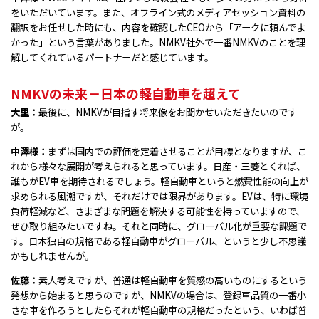
をいただいています。また、オフライン式のメディアセッション資料の
翻訳をお任せした時にも、内容を確認したCEOから「アークに頼んでよ
かった」という言葉がありました。NMKV社外で一番NMKVのことを理
解してくれているパートナーだと感じています。
NMKVの未来－日本の軽自動車を超えて
大里：
最後に、NMKVが目指す将来像をお聞かせいただきたいのです
が。
中澤様：
まずは国内での評価を定着させることが目標となりますが、こ
れから様々な展開が考えられると思っています。日産・三菱とくれば、
誰もがEV車を期待されるでしょう。軽自動車というと燃費性能の向上が
求められる風潮ですが、それだけでは限界があります。EVは、特に環境
負荷軽減など、さまざまな問題を解決する可能性を持っていますので、
ぜひ取り組みたいですね。それと同時に、グローバル化が重要な課題で
す。日本独自の規格である軽自動車がグローバル、というと少し不思議
かもしれませんが。
佐藤：
素人考えですが、普通は軽自動車を質感の高いものにするという
発想から始まると思うのですが、NMKVの場合は、登録車品質の一番小
さな車を作ろうとしたらそれが軽自動車の規格だったという、いわば普