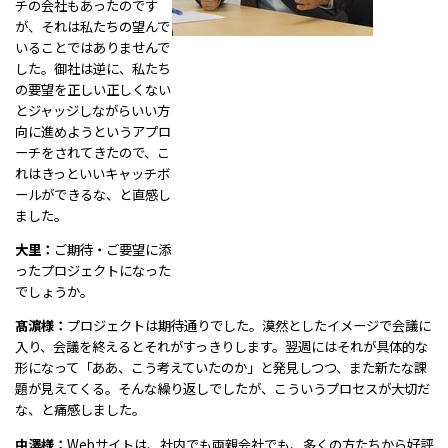
チの会社もあったのです
が、それは私たちの望んで
いることではありませんで
した。御社は逆に、私たち
の要望を正しい正しくない
とジャッジしながらいい方
向に進めようというアプロ
ーチをされてきたので、こ
れはきっといいキャッチボ
ールができるな、と直感し
ました。
大里：
ご期待・ご要望に添
ったプロジェクトになった
でしょうか。
髙濵様：
プロジェクトは期待通りでした。漠然としたイメージで会議に
入り、会議を終えるとそれがすっきりします。翌週にはそれが具体的な
形になって「ああ、こう考えていたのか」と発見しつつ、また新たな課
題が見えてくる。そんな繰り返しでしたが、こういうプロセスが大切だ
な、と痛感しました。
中澤様：
Webサイトは、社内でも両親会社でも、多くの方たちから好評