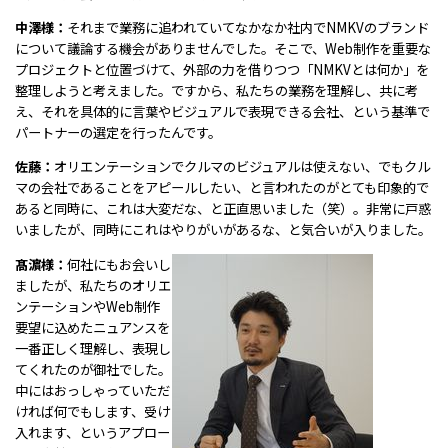
中澤様：
それまで業務に追われていてなかなか社内でNMKVのブランド
について議論する機会がありませんでした。そこで、Web制作を重要な
プロジェクトと位置づけて、外部の力を借りつつ「NMKVとは何か」を
整理しようと考えました。ですから、私たちの業務を理解し、共に考
え、それを具体的に言葉やビジュアルで表現できる会社、という基準で
パートナーの選定を行ったんです。
佐藤：
オリエンテーションでクルマのビジュアルは使えない、でもクル
マの会社であることをアピールしたい、と言われたのがとても印象的で
あると同時に、これは大変だな、と正直思いました（笑）。非常に戸惑
いましたが、同時にこれはやりがいがあるな、と気合いが入りました。
髙濵様：
何社にもお会いし
ましたが、私たちのオリエ
ンテーションやWeb制作
要望に込めたニュアンスを
一番正しく理解し、表現し
てくれたのが御社でした。
中にはおっしゃっていただ
ければ何でもします、受け
入れます、というアプロー