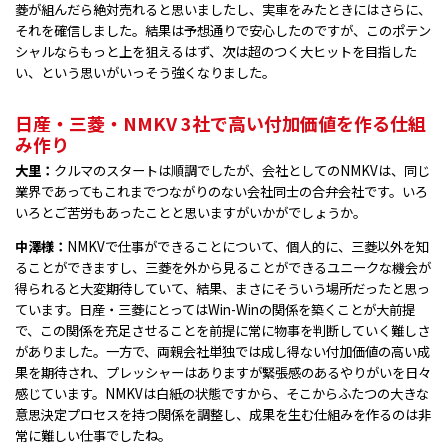
菱が組んだら絶対売れると思いましたし、実車をみたときにはさらに、
それを確信しました。結果は予想通りで安心したのですが、このポテン
シャルならもっと上を狙えるはず、次は超のつく大ヒットを目指した
い、という思いがいっそう強くなりました。
日産・三菱・NMKV 3社で高い付加価値を作る仕組
み作り
大里：
クルマのスタートは順調でしたが、会社としてのNMKVは、同じ
業界であってもこれまでつながりのない会社同士の合弁会社です。いろ
いろとご苦労もあったことと思いますがいかがでしょうか。
中澤様：
NMKVで仕事ができることについて、個人的に、三菱以外を知
ることができますし、三菱を外から見ることができるユニークな機会が
得られると大変期待していて、結果、まさにそういう場所だったと思っ
ています。日産・三菱にとってはWin-Winの関係を築くことが大前提
で、この関係を充足させることを前提に常に物事を判断していく難しさ
がありました。一方で、両親会社単独では成し得ない付加価値の高い成
果を期待され、プレッシャーはありますが緊張感のあるやりがいを日々
感じています。NMKVは白紙の状態ですから、そこからふたつの大きな
意思決定プロセスを持つ関係を調整し、成果を生む仕組みを作るのは非
常に難しい仕事でしたね。