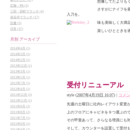
想像してたよりも
広報・PR (3)
さすがにナイフを
三田・田町でランチ (4)
入刀を。
泉岳寺でランチ (17)
味も美味しく大満
読書 (5)
日常 (37)
楽しいひとときを
月別
アーカイブ
2014年4月 (1)
2014年3月 (1)
2014年2月 (1)
2013年12月 (1)
2013年3月 (1)
2013年1月 (1)
2012年7月 (1)
受付リニューアル
2012年4月 (1)
style
(
2007年4月19日 16:07
)
|
コメン
2011年12月 (3)
2011年11月 (1)
先週の土曜日に社内レイアウト変更
2011年9月 (2)
上のフロアにキャビネを９つ運ぶの
2011年8月 (2)
2011年7月 (1)
その甲斐あって、さらなる増員にも
2011年6月 (1)
そして、カウンターを設置して受付
2011年4月 (2)