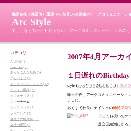
翻訳会社（英語他）,通訳,Web制作,人材派遣のアークコミュニケーシ
Arc Style
楽しくなくちゃ会社じゃない。アークコミュニケーションズのうちがわ
カテゴリ
2007年4月アーカ
Arc語録 (2)
Team arc (5)
あんなこんな社員 (5)
１日遅れのBirthday
つらいこと (5)
アークブランディング (12)
style
(
2007年4月24日 10:48
)
|
コメン
オフィス環境 (31)
昨日の夜、アークコミュニケーショ
カフェテリア (4)
ました。
スキーチーム
ミーティング (4)
あくまで社長にナイショの
極秘プロ
ランニング (3)
そしてお祝いのケ
会社での出来事 (35)
足立区綾瀬にある
会社の周辺 (7)
楽しいこと (17)