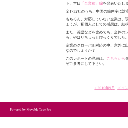
ト、本日
「全業種」編
を発表いたし
全1732社のうち、中国の簡体字に対
もちろん、対応していない企業は、
ょうが、私個人としての感想は、結構
また、英語などを含めても、全体の1
も、やはりちょっとびっくりでした
企業のグローバル対応の中、意外に
なのでしょうか？
このレポートの詳細は、
こちらから
ぞご参考にして下さい。
« 2010年9月
|
メイ
Powered by
Movable Type Pro