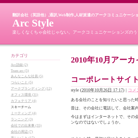
翻訳会社（英語他）,通訳,Web制作,人材派遣のアークコミュニケーシ
Arc Style
楽しくなくちゃ会社じゃない。アークコミュニケーションズのうちがわ
カテゴリ
2010年10月アー
Arc語録 (2)
Team arc (5)
あんなこんな社員 (5)
コーポレートサイ
つらいこと (5)
アークブランディング (12)
style
(
2010年10月26日 17:17
)
|
コメン
オフィス環境 (31)
ある会社のことを知りたいと思った
カフェテリア (4)
スキーチーム
昔は、その会社に電話して、会社案
ミーティング (4)
今はまずはインターネットで、その
ランニング (3)
ンなのではないでしょうか。
会社での出来事 (35)
会社の周辺 (7)
楽しいこと (17)