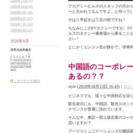
2006年11月 (5)
アカデミーヒルズのスタッフの方か
2006年10月 (9)
ーと言われてるんですよ」と伺ってい
2006年9月 (18)
2006年8月 (22)
やはり早起きは三文の徳ですね！
2006年7月 (20)
ちなみにこのEVタクシーですが、E
2006年6月 (22)
ルズのタクシー乗車場から乗ること
さい！
2026年8月
とにかくエンジン音が静かで、停車
日
月
火
水
木
金
土
1
2
3
4
5
6
7
8
9
10
11
12
13
14
15
16
17
18
19
20
21
22
中国語のコーポレ
23
24
25
26
27
28
29
30
31
あるの？？
このブログを購読
style
(
2010年10月13日 16:45
)
|
コメン
ビジネスでも、様々な中国対応を迫
駅名表示にも、中国語。観光スポッ
ナウンスが普通に流れています。
そんな中、東証一部上場企業のコー
思いますか？
アークコミュニケーションズが継続