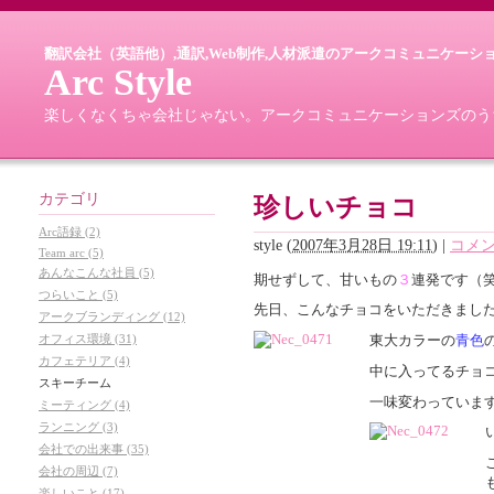
翻訳会社（英語他）,通訳,Web制作,人材派遣のアークコミュニケーシ
Arc Style
楽しくなくちゃ会社じゃない。アークコミュニケーションズのうちがわ
カテゴリ
珍しいチョコ
Arc語録 (2)
style
(
2007年3月28日 19:11
)
|
コメン
Team arc (5)
あんなこんな社員 (5)
期せずして、甘いもの
３
連発です（
つらいこと (5)
先日、こんなチョコをいただきまし
アークブランディング (12)
東大カラーの
青色
オフィス環境 (31)
カフェテリア (4)
中に入ってるチョ
スキーチーム
一味変わっていま
ミーティング (4)
ランニング (3)
会社での出来事 (35)
会社の周辺 (7)
楽しいこと (17)