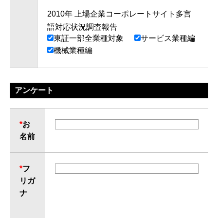
2010年 上場企業コーポレートサイト多言
語対応状況調査報告
東証一部全業種対象
サービス業種編
機械業種編
アンケート
*
お
名前
*
フ
リガ
ナ