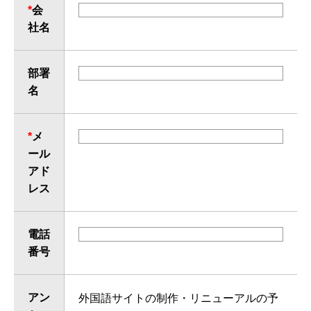
*
会
社名
部署
名
*
メ
ール
アド
レス
電話
番号
アン
外国語サイトの制作・リニューアルの予