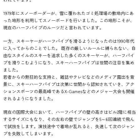
1979年にスノーボーダーが、雪に覆われたゴミ処理場の敷地内にあ
った地形を利用してスノーボードを行いました。この地形こそが、
現在のハーフパイプのルーツだと言われています。
一方、スキーヤーがハーフパイプを滑るようになったのは1990年代
に入ってからのことでした。 既存の厳しいルールに縛られない、自
由なスタイルのスキーを追求した多くのスキーヤーが、ハーフパイ
プを滑りこむようになり、スキーハーフパイプは世間の注目を集め
ました。
若者からの熱狂的な支持と、雑誌やテレビなどのメディア露出を背
景に、スキーハーフパイプは次第に世間から認知されていき、アク
ションスポーツの最高峰であるX-Gamesなどのメジャー大会も開催
されるようになりました。
現在の国際大会において、ハーフパイプの壁の高さはビル2階に相当
するサイズにもなり、その左右の壁でジャンプを5～6回連続で飛ん
で試技をします。演技途中で着地が乱れると、失速して次のジャン
プを失敗してしまいます。