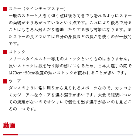
スキー（ツインチップスキー）
一般のスキーと大きく違う点は後ろ向きでも滑れるようにスキー
の両端がそりあがっているという点です。これにより後ろで滑る
ことはもちろん飛んだり着地したりする事も可能になります。ま
たスキーの長さついては自分の身長ほどの長さを使うのが一般的
です。
ストック
フリースタイルスキー専用のストックというものはありません。
長いストックは技を行う際の妨げになるため、日本人選手の間で
は70cm~90cm程度の短いストックが使われることが多いです。
ウェア
ダンスのように常に周りから見られるスポーツなので、カッコよ
くカジュアルなウェアを選ぶ選手が多いです。大会で服装につい
ての規定がないのでオシャレで個性を出す選手が多いのも見どこ
ろの一つです。
動画