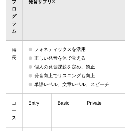
プ
発音サプリ®
ロ
グ
ラ
ム
フォネティックスを活用
特
長
正しい発音を体で覚える
個人の発音課題を定め、矯正
発音向上でリスニングも向上
単語レベル、文章レベル、スピーチ
コ
Entry
Basic
Private
ー
ス