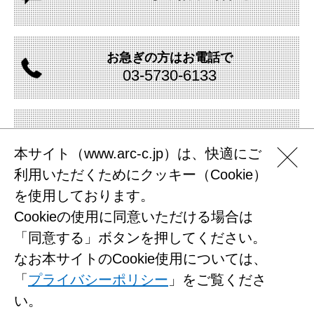
お急ぎの方は
お電話で
03-
5730-
6133
資料の
ダウンロード
本サイト（www.arc-c.jp）は、快適にご
利用いただくためにクッキー（Cookie）
を使用しております。
Cookieの使用に同意いただける場合は
サイトマップ
「同意する」ボタンを押してください。
プライバシーポリシー
なお本サイトのCookie使用については、
利用規約
「
プライバシーポリシー
」をご覧くださ
お問い合わせ
い。
（株）アークコミュニケーションズ