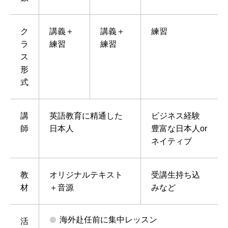
ク
講義＋
講義＋
練習
ラ
練習
練習
ス
形
式
講
英語教育に精通した
ビジネス経験
師
日本人
豊富な日本人or
ネイティブ
教
オリジナルテキスト
受講生持ち込
材
＋音源
みなど
海外赴任前に集中レッスン
活