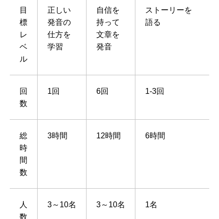
目
正しい
自信を
ストーリーを
標
発音の
持って
語る
レ
仕方を
文章を
ベ
学習
発音
ル
回
1回
6回
1-3回
数
総
3時間
12時間
6時間
時
間
数
人
3～10名
3～10名
1名
数