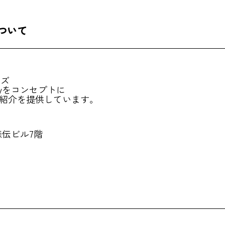
ついて
ンズ
loballyをコンセプトに
・紹介を提供しています。
 森伝ビル7階