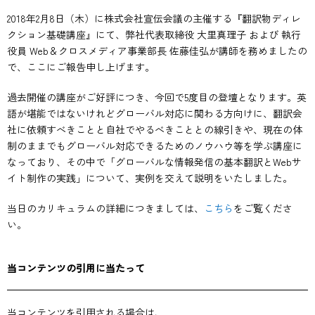
2018年2月8日（木）に株式会社宣伝会議の主催する『翻訳物ディレ
クション基礎講座』にて、弊社代表取締役 大里真理子 および 執行
役員 Web＆クロスメディア事業部長 佐藤佳弘が講師を務めましたの
で、ここにご報告申し上げます。
過去開催の講座がご好評につき、今回で5度目の登壇となります。英
語が堪能ではないけれどグローバル対応に関わる方向けに、翻訳会
社に依頼すべきことと自社でやるべきこととの線引きや、現在の体
制のままでもグローバル対応できるためのノウハウ等を学ぶ講座に
なっており、その中で「グローバルな情報発信の基本翻訳とWebサ
イト制作の実践」について、実例を交えて説明をいたしました。
当日のカリキュラムの詳細につきましては、
こちら
をご覧くださ
い。
当コンテンツの引用に当たって
当コンテンツを引用される場合は、