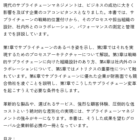
現代のサプライチェーンマネジメントは、ビジネスの成功に大きく
影響を及ぼす企業のコアコンピタンスとなりました。本書では、サ
プライチェーンの戦略的位置付けから、そのプロセスや担当組織の
設計、社内外とのコラボレーション、パフォーマンスの測定と管理
までを詳説しています。
第1章でサプライチェーンのあるべき姿を示し、第2章ではそれを実
現するためのプロセスアーキテクチャーについて解説。第3章は戦略
的サプライチェーンに向けた組織設計のあり方、第4章は社内外のコ
ラボレーションについて、第5章ではメトリクスの重要性について触
れています。第6章でサプライチェーンに優れた企業が財務面でも競
合他社を凌ぐことを説明し、第7章でこうしたサプライチェーン変革
を起こすうえで必要な条件を示します。
革新的な製品や、選ばれるサービス、強烈な顧客体験、圧倒的な低
コストという絶対的な差別化の実現には、サプライチェーンマネジ
メントの強みがキーになります。本書は、そうした成果を望むグロ
ーバル企業幹部必携の一冊となっています。
目次：