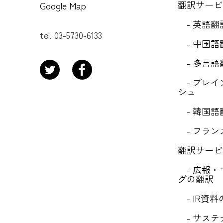
翻訳サービ
Google Map
- 英語翻
tel. 03-5730-6133
- 中国語
- 多言語
- プレイ
シュ
- 韓国語
- フラン
翻訳サービ
- 広報・
グの翻訳
- IR資料
- サステ