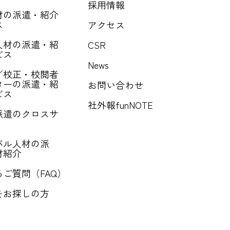
採用情報
材の派遣・紹介
ス
アクセス
人材の派遣・紹
CSR
ビス
News
／校正・校閲者
ターの派遣・紹
お問い合わせ
ビス
社外報funNOTE
派遣のクロスサ
バル人材の派
材紹介
ご質問（FAQ）
をお探しの方