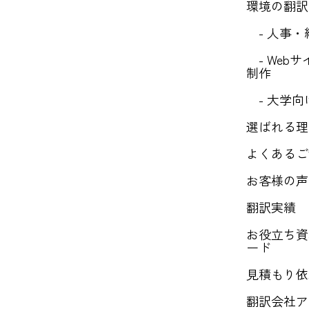
環境の翻訳
- 人事・
- Web
制作
- 大学向
選ばれる理
よくあるご
お客様の声
翻訳実績
お役立ち資
ード
見積もり依
翻訳会社ア