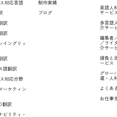
ス対応言語
制作実績
英語人
サービ
訳
ブログ
多言語
翻訳
介サー
翻訳
編集者
／ライ
ンイングリッ
介サー
請負と
翻訳
ービス
ス語翻訳
グロー
遣・人
ス対応分野
よくある
マーケティン
お仕事
の翻訳
ナビリティ・