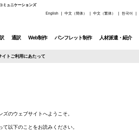
クコミュニケーションズ
English
中文（簡体）
中文（繁体）
한국어
訳
通訳
Web制作
パンフレット制作
人材派遣・紹介
バルサイト制作
本法人サイト制作
グローバルサイトの運用更新
アウトソースとのクロスサービス
「Movable Type」構築サービス
「Power CMS for MT」構築サービス
導入または運用実績のあるCMS製品
Webサイトのスマートフォン・タブレット対応
パートナー・SOHOスタッフ募集
アークコミュニケーションズスキーチ
サイトご利用にあたって
ンズのウェブサイトへようこそ。
って以下のことをお読みください。