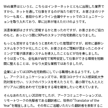
Web業界はというと、こちらはインターネットとともに出現した業界で
すから、ネットを通して仕事をするのが当たり前です。 お客さまのリテ
ラシーも高く、普段からオンライン会議やチャットでのコミュニケーシ
ョンを取り入れており、単に比率が増えただけのようです。
派遣事業部はさすがに苦戦するかと思ったのですが、お客さまのご協力
のもと、あっという間に90%のスタッフが在宅勤務となりました。
もっとも苦労するであろうと思われていた管理部ですが、前年に基幹シ
ステムをクラウド化したことや、お客さまのご理解が深まったこのタイ
ミングで電子請求書システムを導入したことなどが功を奏しました。
そうは言っても、全社員が自宅で常時安定して仕事ができる環境を短期
間に整えることは、かなり大変な業務ではありましたが。
企業によっては100%在宅勤務にしている職種もあるようです。しか
し、アークコミュニケーションズでは、新型コロナウイルス感染拡大予
防対策を行い、リスクのバランスを考えたうえで、最小限でも人と人と
がリアルに顔をあわせて仕事をする場を確保したいと考えています。
そんなあわただしい2020年でしたが、アークコミュニケーションズは、
リモートワークの先駆者である翻訳者に、恒例の"Translator of the
Year"を贈呈しました。 その年にご活躍いただいた翻訳者を表彰するこ