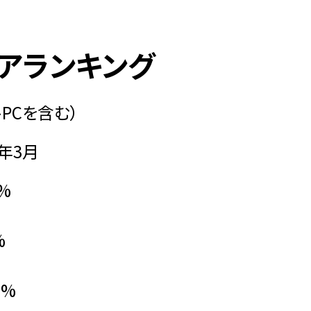
ェアランキング
トPCを含む）
年3月
8%
%
6%