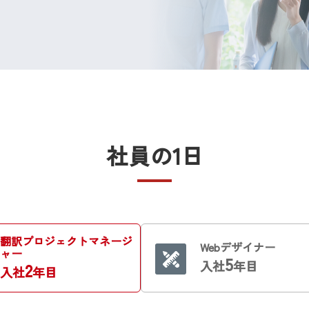
社員の1日
翻訳プロジェクトマネージ
Webデザイナー
ャー
5
入社
年目
2
入社
年目