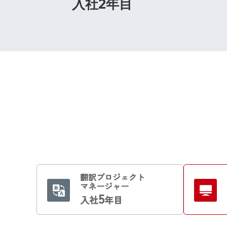
入社2年目
翻訳プロジェクト
マネージャー
5
入社
年目