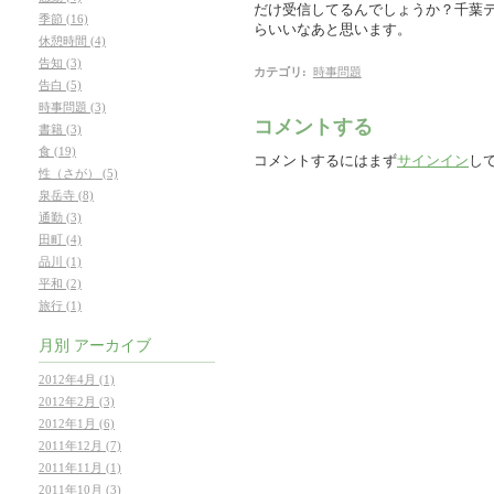
だけ受信してるんでしょうか？千葉
季節 (16)
らいいなあと思います。
休憩時間 (4)
告知 (3)
カテゴリ
:
時事問題
告白 (5)
時事問題 (3)
コメントする
書籍 (3)
食 (19)
コメントするにはまず
サインイン
し
性（さが） (5)
泉岳寺 (8)
通勤 (3)
田町 (4)
品川 (1)
平和 (2)
旅行 (1)
月別
アーカイブ
2012年4月 (1)
2012年2月 (3)
2012年1月 (6)
2011年12月 (7)
2011年11月 (1)
2011年10月 (3)