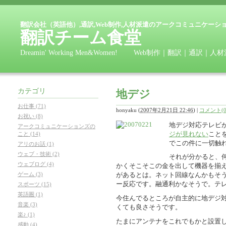
翻訳会社（英語他）,通訳,Web制作,人材派遣のアークコミュニケーシ
翻訳チーム食堂
Dreamin' Working Men&Women! Web制作｜翻訳
カテゴリ
地デジ
お仕事 (71)
honyaku
(
2007年2月21日 22:46
)
|
コメント(0
お祝い (8)
地デジ対応テレビ
アークコミュニケーションズの
ジが見れない
こと
こと (14)
でこの件に一切触
アリのお話 (1)
ウェブ・技術 (2)
それが分かると、
ウェブログ (4)
かくそこそこの金を出して機器を揃
ゲーム (3)
があるとは。ネット回線なんかもそ
ー反応です。融通利かなそうで。テ
スポーツ (15)
英語圏 (1)
今住んでるところが自主的に地デジ
音楽 (3)
くても良さそうです。
楽♪ (1)
たまにアンテナをこれでもかと設置
感動 (4)