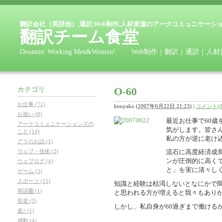
翻訳会社（英語他）,通訳,Web制作,人材派遣のアークコミュニケーシ
翻訳チーム食堂
Dreamin' Working Men&Women! Web制作｜翻訳
O-60
カテゴリ
お仕事 (71)
honyaku
(
2007年6月22日 21:23
)
|
コメント(0
お祝い (8)
最近お仕事で60
アークコミュニケーションズの
気がします。皆さ
こと (14)
私の方が逆に老け
アリのお話 (1)
ウェブ・技術 (2)
流石に高度経済成
ンが圧倒的に高く
ウェブログ (4)
と」を実に清々し
ゲーム (3)
スポーツ (15)
知識と経験は枯渇しないとなにかで
英語圏 (1)
と思われる方が増えると我々もあり
音楽 (3)
しかし、私自身が60過ぎまで働ける
楽♪ (1)
感動 (4)