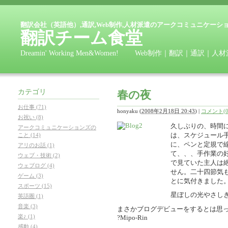
翻訳会社（英語他）,通訳,Web制作,人材派遣のアークコミュニケーシ
翻訳チーム食堂
Dreamin' Working Men&Women! Web制作｜翻訳
カテゴリ
春の夜
お仕事 (71)
honyaku
(
2008年2月18日 20:43
)
|
コメント(0
お祝い (8)
久しぶりの、時間
アークコミュニケーションズの
は、スケジュール
こと (14)
に、ペンと定規で
アリのお話 (1)
て、、、手作業の
ウェブ・技術 (2)
で見ていた主人は
ウェブログ (4)
せん。二十四節気
ゲーム (3)
とに気付きました
スポーツ (15)
星ぼしの光やさしき
英語圏 (1)
音楽 (3)
まさかブログデビューをするとは思
楽♪ (1)
?Mipo-Rin
感動 (4)