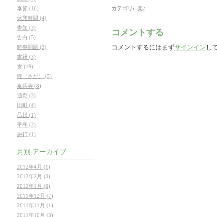
カテゴリ
:
楽♪
季節 (16)
休憩時間 (4)
告知 (3)
コメントする
告白 (5)
コメントするにはまず
サインイン
し
時事問題 (3)
書籍 (3)
食 (19)
性（さが） (5)
泉岳寺 (8)
通勤 (3)
田町 (4)
品川 (1)
平和 (2)
旅行 (1)
月別
アーカイブ
2012年4月 (1)
2012年2月 (3)
2012年1月 (6)
2011年12月 (7)
2011年11月 (1)
2011年10月 (3)