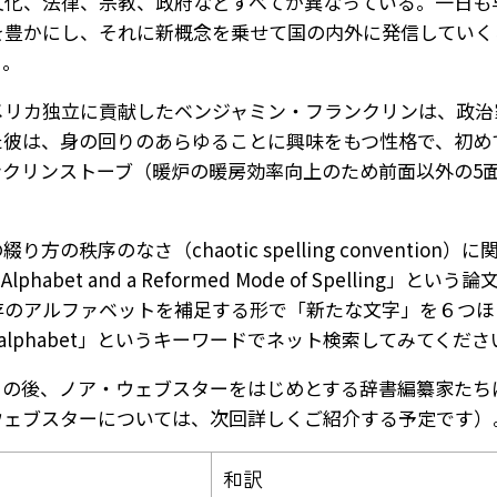
文化、法律、宗教、政府などすべてが異なっている。一日も
を豊かにし、それに新概念を乗せて国の内外に発信していく
う。
メリカ独立に貢献したベンジャミン・フランクリンは、政治
た彼は、身の回りのあらゆることに興味をもつ性格で、初め
ンクリンストーブ（暖炉の暖房効率向上のため前面以外の5
の秩序のなさ（chaotic spelling conventi
w Alphabet and a Reformed Mode of Spel
存のアルファベットを補足する形で「新たな文字」を６つほ
etic alphabet」というキーワードでネット検索してみてくだ
その後、ノア・ウェブスターをはじめとする辞書編纂家たち
ウェブスターについては、次回詳しくご紹介する予定です）
和訳