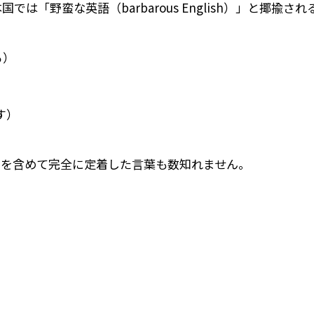
は「野蛮な英語（barbarous English）」と揶揄さ
る）
回す）
スを含めて完全に定着した言葉も数知れません。