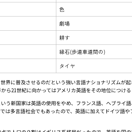
色
劇場
耕す
縁石(歩道車道間の)
タイヤ
を世界に普及させるのだという強い言語ナショナリズムが起
半から21世紀に向かってはアメリカ英語をその地位につける
という新国家は英語の使用をやめ、フランス語、ヘブライ語
部では多言語社会でもあったので、英語に加えてドイツ語や
時点で人口の９割はイギリス系移民だったので、英語を国