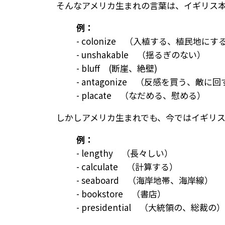
そんなアメリカ生まれの言葉は、イギリス本国で
例：
- colonize （入植する、植民地にす
- unshakable （揺るぎのない）
- bluff (断崖、絶壁)
- antagonize （反感を買う、敵に
- placate （なだめる、慰める）
しかしアメリカ生まれでも、今ではイギリ
例：
- lengthy （長々しい）
- calculate （計算する）
- seaboard （海岸地帯、海岸線）
- bookstore （書店）
- presidential （大統領の、総裁の）