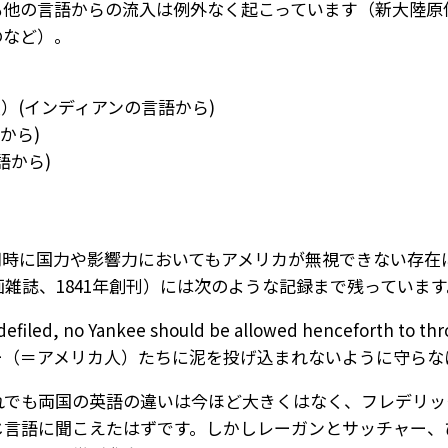
も他の言語からの流入は例外なく起こっています（新大陸原
のなど）。
屋）(インディアンの言語から)
語から)
語から)
同時に国力や影響力においてもアメリカが無視できない存在
雑誌、1841年創刊）には次のような記録まで残っています
ain undefiled, no Yankee should be allowed hencefor
ー（＝アメリカ人）たちに泥を投げ込まれないように守らな
それでも両国の英語の違いは今ほど大きくはなく、フレデリ
じ言語に聞こえたはずです。しかしレーガンとサッチャー、