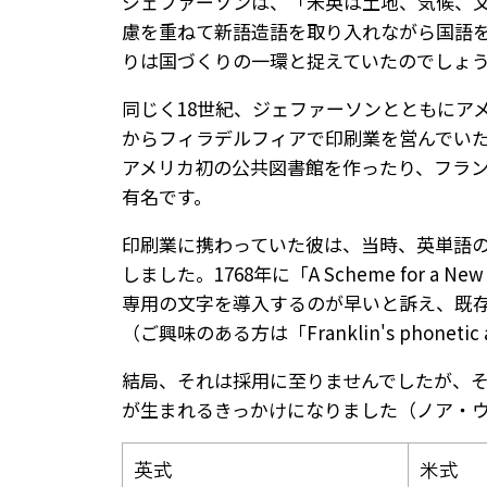
ジェファーソンは、「米英は土地、気候、
慮を重ねて新語造語を取り入れながら国語
りは国づくりの一環と捉えていたのでしょ
同じく18世紀、ジェファーソンとともにア
からフィラデルフィアで印刷業を営んでい
アメリカ初の公共図書館を作ったり、フラ
有名です。
印刷業に携わっていた彼は、当時、英単語の綴り方
しました。1768年に「A Scheme for a Ne
専用の文字を導入するのが早いと訴え、既
（ご興味のある方は「Franklin's phon
結局、それは採用に至りませんでしたが、
が生まれるきっかけになりました（ノア・
英式
米式