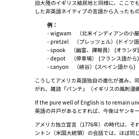
旧大陸のイギリス植民地と同様に、ここで
した非英語ネイティブの言語から入ったも
例：
- wigwam （北米インディアンの小
- pretzel （プレッツェル）(ドイツ
- spook （幽霊、諜報員） (オランダ
- depot （停車場） (フランス語から)
- canyon （峡谷）(スペイン語から)
こうしてアメリカ英語独自の進化が進み、
がれ、雑誌『パンチ』（イギリスの風刺漫画
If the pure well of English is to rem
英語の井戸があるとすれば、今後はヤンキ
アメリカ独立宣言（1776年）の時代は、
ントン（米国大統領）の会話では、ほぼ同