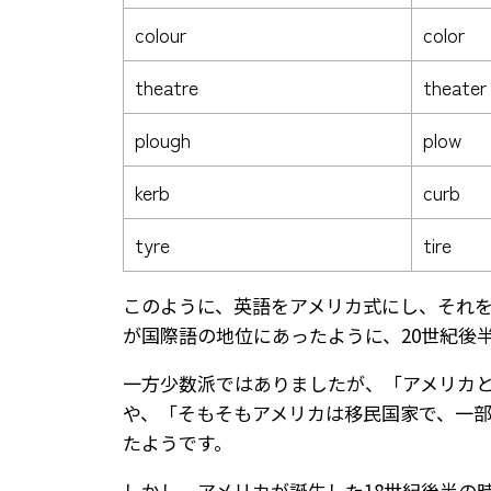
colour
color
theatre
theater
plough
plow
kerb
curb
tyre
tire
このように、英語をアメリカ式にし、それ
が国際語の地位にあったように、20世紀後
一方少数派ではありましたが、「アメリカ
や、「そもそもアメリカは移民国家で、一
たようです。
しかし、アメリカが誕生した18世紀後半の