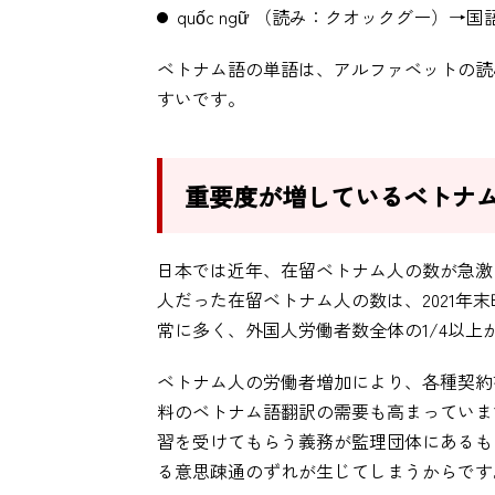
quốc ngữ （読み：クオックグー）→国
ベトナム語の単語は、アルファベットの読
すいです。
重要度が増しているベトナ
日本では近年、在留ベトナム人の数が急激に
人だった在留ベトナム人の数は、2021年
常に多く、外国人労働者数全体の1/4以
ベトナム人の労働者増加により、各種契約
料のベトナム語翻訳の需要も高まっていま
習を受けてもらう義務が監理団体にあるも
る意思疎通のずれが生じてしまうからです