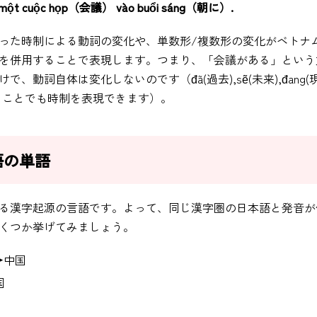
cuộc họp（会議） vào buổi sáng（朝に）.
った時制による動詞の変化や、単数形/複数形の変化がベトナ
を併用することで表現します。つまり、「会議がある」という
動詞自体は変化しないのです（đã(過去),sẽ(未来),đang(
ることでも時制を表現できます）。
語の単語
る漢字起源の言語です。よって、同じ漢字圏の日本語と発音が
くつか挙げてみましょう。
→中国
国