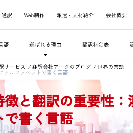
通訳
Web制作
派遣・人材紹介
会社概要
言語
選ばれる理由
翻訳料金表
訳サービス
翻訳会社アークのブログ
世界の言語
にアルファベットで書く言語
特徴と翻訳の重要性：
トで書く言語