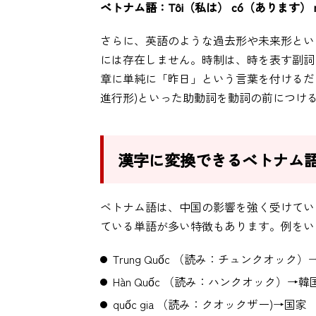
ベトナム語：Tôi（私は） có（あります） một 
さらに、英語のような過去形や未来形とい
には存在しません。時制は、時を表す副詞
章に単純に「昨日」という言葉を付けるだけで、
進行形)といった助動詞を動詞の前につけ
漢字に変換できるベトナム
ベトナム語は、中国の影響を強く受けてい
ている単語が多い特徴もあります。例をい
Trung Quốc （読み：チュンクオック）
Hàn Quốc （読み：ハンクオック）→韓
quốc gia （読み：クオックザー)→国家