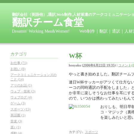
翻訳会社（英語他）,通訳,Web制作,人材派遣のアークコミュニケーシ
翻訳チーム食堂
Dreamin' Working Men&Women! Web制作｜翻訳
カテゴリ
W杯
お仕事 (71)
honyaku
(
2006年6月22日 19:35
)
|
コメント(0
お祝い (8)
やっと書き始めました。翻訳チームブロ
アークコミュニケーションズの
こと (14)
連日W杯サッカーがアツくて仕方な
アリのお話 (1)
ーコの同時通訳の手配をしました」
ウェブ・技術 (2)
か非常に楽しそうなお仕事を耳にす
ウェブログ (4)
ので、いつかは携わってみたいもん
ゲーム (3)
おりしも、明日早朝
スポーツ (15)
コ・マジック（裏
英語圏 (1)
を楽しみたいと思
音楽 (3)
楽♪ (1)
カテゴリ
:
スポーツ
感動 (4)