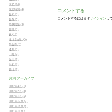
季節 (16)
休憩時間 (4)
コメントする
告知 (3)
コメントするにはまず
サインイン
し
告白 (5)
時事問題 (3)
書籍 (3)
食 (19)
性（さが） (5)
泉岳寺 (8)
通勤 (3)
田町 (4)
品川 (1)
平和 (2)
旅行 (1)
月別
アーカイブ
2012年4月 (1)
2012年2月 (3)
2012年1月 (6)
2011年12月 (7)
2011年11月 (1)
2011年10月 (3)