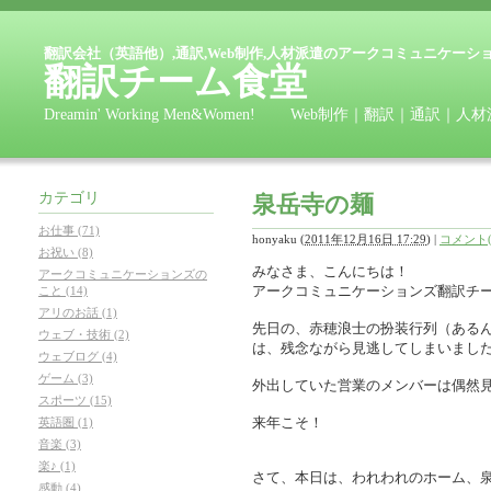
翻訳会社（英語他）,通訳,Web制作,人材派遣のアークコミュニケーシ
翻訳チーム食堂
Dreamin' Working Men&Women! Web制作｜翻訳
カテゴリ
泉岳寺の麺
お仕事 (71)
honyaku
(
2011年12月16日 17:29
)
|
コメント(
お祝い (8)
みなさま、こんにちは！
アークコミュニケーションズの
アークコミュニケーションズ翻訳チ
こと (14)
アリのお話 (1)
先日の、赤穂浪士の扮装行列（ある
ウェブ・技術 (2)
は、残念ながら見逃してしまいまし
ウェブログ (4)
ゲーム (3)
外出していた営業のメンバーは偶然
スポーツ (15)
来年こそ！
英語圏 (1)
音楽 (3)
楽♪ (1)
さて、本日は、われわれのホーム、
感動 (4)