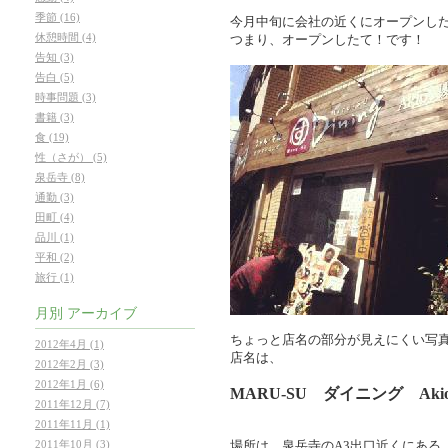
季節 (16)
今月中旬に会社の近くにオープンし
休憩時間 (4)
つまり、オープンしたて！です！
告知 (3)
告白 (5)
時事問題 (3)
書籍 (3)
食 (19)
性（さが） (5)
泉岳寺 (8)
通勤 (3)
田町 (4)
品川 (1)
平和 (2)
旅行 (1)
月別
アーカイブ
ちょっと店名の部分が見えにくい写真で
2012年4月 (1)
店名は、
2012年2月 (3)
2012年1月 (6)
MARU-SU ダイニング Ak
2011年12月 (7)
2011年11月 (1)
2011年10月 (3)
場所は、泉岳寺のA3出口近くにある