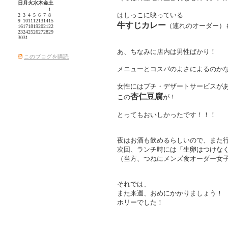
日
月
火
水
木
金
土
1
はしっこに映っている
2
3
4
5
6
7
8
9
10
11
12
13
14
15
牛すじカレー
（連れのオーダー）
16
17
18
19
20
21
22
23
24
25
26
27
28
29
30
31
あ、ちなみに店内は男性ばかり！
このブログを購読
メニューとコスパのよさによるのか
女性にはプチ・デザートサービスが
杏仁豆腐
この
が！
とってもおいしかったです！！！
夜はお酒も飲めるらしいので、また
次回、ランチ時には「生卵はつけな
（当方、つねにメンズ食オーダー女子
それでは、
また来週、おめにかかりましょう！
ホリーでした！