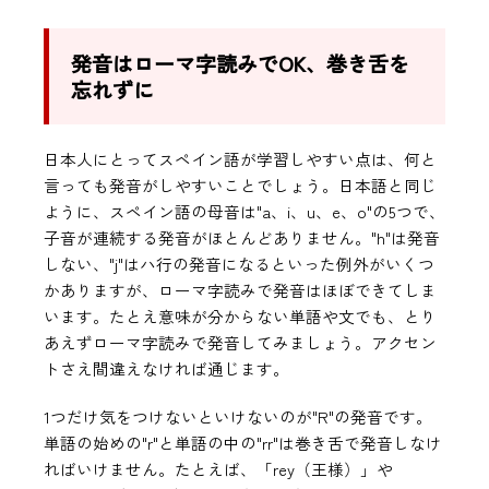
発音はローマ字読みでOK、巻き舌を
忘れずに
日本人にとってスペイン語が学習しやすい点は、何と
言っても発音がしやすいことでしょう。日本語と同じ
ように、スペイン語の母音は"a、i、u、e、o"の5つで、
子音が連続する発音がほとんどありません。"h"は発音
しない、"j"はハ行の発音になるといった例外がいくつ
かありますが、ローマ字読みで発音はほぼできてしま
います。たとえ意味が分からない単語や文でも、とり
あえずローマ字読みで発音してみましょう。アクセン
トさえ間違えなければ通じます。
1つだけ気をつけないといけないのが"R"の発音です。
単語の始めの"r"と単語の中の"rr"は巻き舌で発音しなけ
ればいけません。たとえば、「rey（王様）」や