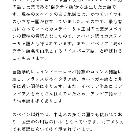
の話し言葉である"俗ラテン語"から派生した言語で
す。現在のスペインのある地域には、かつていくつも
の小さな王国が存在していました。その中で、最も有
力になっていったカスティーリャ王国の言葉がスペイ
ンの標準の言語となったので、スペイン語はカスティ
ーリャ語とも呼ばれています。また、イベリア半島の
ラテン語名を由来とする「イスパニア語」と呼ばれる
こともあります。
言語学的にはインドヨーロッパ語族のロマンス諸語に
属し、フランス語やイタリア語、ポルトガル語とは非
常に近い関係にあります。また、イベリア半島にはア
ラビア人もたくさん住んでいたため、アラビア語から
の借用語も多くあります。
スペイン以外では、中南米の多くの国でも使われてお
り、国連の公用語の1つにもなっています。北アメリカ
でも英語に次いで多く話されています。