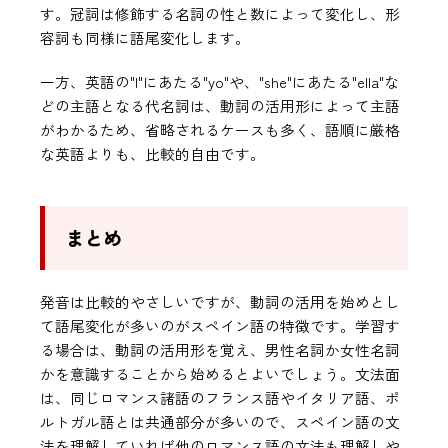
す。冠詞は修飾する名詞の性と数によって変化し、形
容詞も同様に語尾変化します。
一方、英語の"I"にあたる"yo"や、"she"にあたる"ella"な
どの主語となる代名詞は、動詞の活用形によって主語
がわかるため、省略されるケースも多く、語順に厳格
な英語よりも、比較的自由です。
まとめ
発音は比較的やさしいですが、動詞の活用を始めとし
て語尾変化が多いのがスペイン語の特徴です。学習す
る場合は、動詞の活用形を覚え、男性名詞か女性名詞
かを意識することから始めるとよいでしょう。文法面
は、同じロマンス諸語のフランス語やイタリア語、ポ
ルトガル語とは共通部分が多いので、スペイン語の文
法を理解していれば他のロマンス語の文法も理解しや