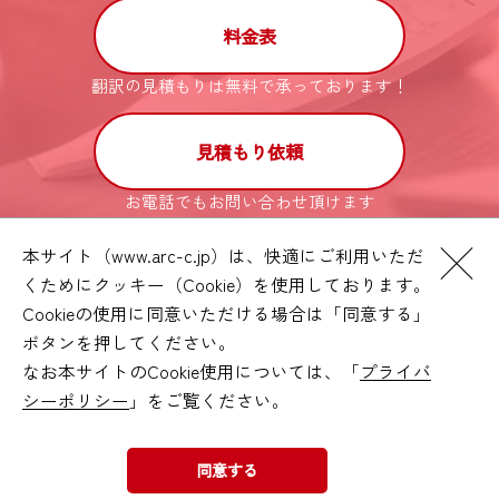
料金表
翻訳の見積もりは無料で承っております！
見積もり依頼
お電話でもお問い合わせ頂けます
（受付時間／平日10:00～18:00）
本サイト（www.arc-c.jp）は、快適にご利用いただ
くためにクッキー（Cookie）を使用しております。
03-5730-6133
Cookieの使用に同意いただける場合は「同意する」
ボタンを押してください。
なお本サイトのCookie使用については、「
プライバ
サイトマップ
シーポリシー
」をご覧ください。
プライバシーポリシー
利用規約
同意する
© Arc Communications Inc. All rights reserved.