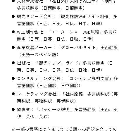
人材育成会社：「在日外国人向けWEBサイト制作」
多言語翻訳（日西翻訳、日葡翻訳）
観光リゾート会社：「観光施設Webサイト制作」多
言語翻訳（日西、日英、日仏、日中、日韓）
WEB制作会社：「モーターショーWeb原稿」多言語
翻訳（日西、日英、日仏、日独、日伊）
産業機器メーカー：「グローバルサイト」英西翻訳
（英語→スペイン語）
出版社：「観光マップ、ガイド」多言語翻訳（日
西、日英、日中、日韓、日仏、日独、日伊）
コンサルティング会社：「コンテンツ説明文書」多
言語翻訳（日西翻訳、日中翻訳）
マーケティング会社：「社内原稿」多言語翻訳（英
西翻訳、英独翻訳、英伊翻訳）
飲食業：「パッケージ説明」多言語翻訳（英西、英
伊、英仏、英独）
※一部の言語につきましては英語への翻訳を介しての