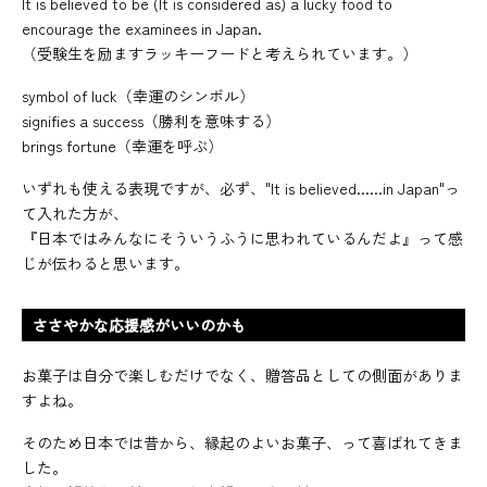
It is believed to be (It is considered as) a lucky food to
encourage the examinees in Japan.
（受験生を励ますラッキーフードと考えられています。）
symbol of luck（幸運のシンボル）
signifies a success（勝利を意味する）
brings fortune（幸運を呼ぶ）
いずれも使える表現ですが、必ず、"It is believed......in Japan"っ
て入れた方が、
『日本ではみんなにそういうふうに思われているんだよ』って感
じが伝わると思います。
ささやかな応援感がいいのかも
お菓子は自分で楽しむだけでなく、贈答品としての側面がありま
すよね。
そのため日本では昔から、縁起のよいお菓子、って喜ばれてきま
した。