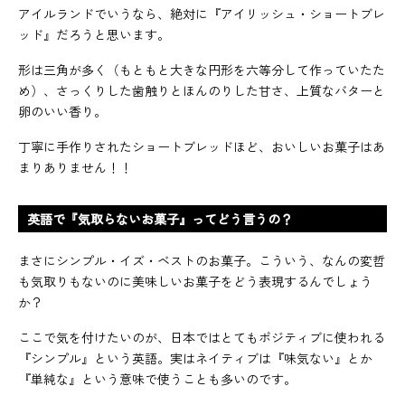
アイルランドでいうなら、絶対に『アイリッシュ・ショートブレ
ッド』だろうと思います。
形は三角が多く（もともと大きな円形を六等分して作っていたた
め）、さっくりした歯触りとほんのりした甘さ、上質なバターと
卵のいい香り。
丁寧に手作りされたショートブレッドほど、おいしいお菓子はあ
まりありません！！
英語で『気取らないお菓子』ってどう言うの？
まさにシンプル・イズ・ベストのお菓子。こういう、なんの変哲
も気取りもないのに美味しいお菓子をどう表現するんでしょう
か？
ここで気を付けたいのが、日本ではとてもポジティブに使われる
『シンプル』という英語。実はネイティブは『味気ない』とか
『単純な』という意味で使うことも多いのです。