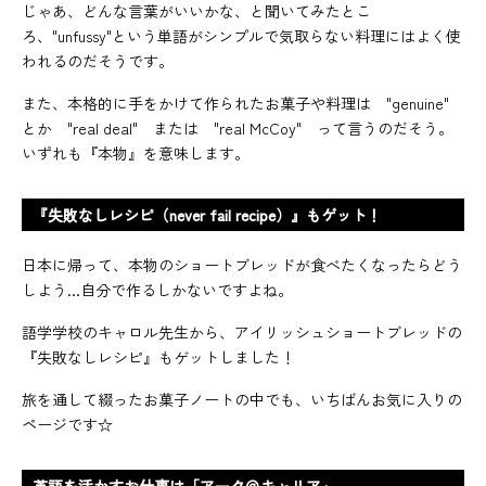
じゃあ、どんな言葉がいいかな、と聞いてみたとこ
ろ、"unfussy"という単語がシンプルで気取らない料理にはよく使
われるのだそうです。
また、本格的に手をかけて作られたお菓子や料理は "genuine"
とか "real deal" または "real McCoy" って言うのだそう。
いずれも『本物』を意味します。
『失敗なしレシピ（never fail recipe）』もゲット！
日本に帰って、本物のショートブレッドが食べたくなったらどう
しよう...自分で作るしかないですよね。
語学学校のキャロル先生から、アイリッシュショートブレッドの
『失敗なしレシピ』もゲットしました！
旅を通して綴ったお菓子ノートの中でも、いちばんお気に入りの
ページです☆