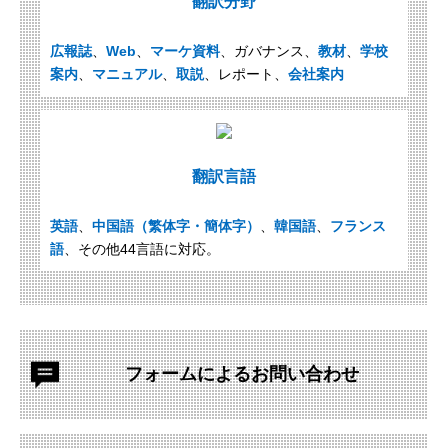
翻訳分野
広報誌
、
Web
、
マーケ資料
、ガバナンス、
教材
、
学校
案内
、
マニュアル
、
取説
、レポート、
会社案内
翻訳言語
英語
、
中国語（繁体字・簡体字）
、
韓国語
、
フランス
語
、その他44言語に対応。
フォームによる
お問い合わせ