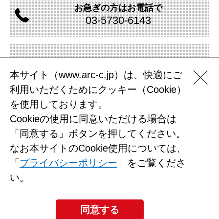
お急ぎの方は
お電話で
03-
5730-
6143
資料の
ダウンロード
本サイト（www.arc-c.jp）は、快適にご
利用いただくためにクッキー（Cookie）
を使用しております。
Cookieの使用に同意いただける場合は
サイトマップ
「同意する」ボタンを押してください。
プライバシーポリシー
なお本サイトのCookie使用については、
利用規約
「
プライバシーポリシー
」をご覧くださ
お問い合わせ
い。
（株）アークコミュニケーションズ
〒108-0073
東京都港区三田3-9-9
森伝ビル7F
Tel：03-5730-6133
同意する